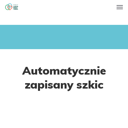
Men
Skip
to
main
content
Automatycznie
zapisany szkic